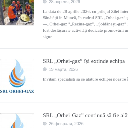
28 апреля, 2026
La data de 28 aprilie 2026, cu prilejul Zilei Inter
Sănătății în Muncă, în cadrul SRL „Orhei-gaz” și
—,,Orhei-gaz "„Rezina-gaz”, „Șoldănești-gaz” 
fost desfășurate activități dedicate promovării
sigur.
SRL „Orhei-gaz” își extinde echipa
19 марта, 2026
Invităm specialiști să se alăture echipei noastr
SRL „Orhei-Gaz” continuă să fie ală
26 февраля, 2026