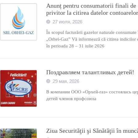
Anunț pentru consumatorii finali de 
privitor la citirea datelor contoarelo
27 июля, 2026
În scopul facturării gazelor naturale consumate
„Orhei-Gaz” Vă informează că citirea indicilor 
în perioada 28 – 31 iulie 2026
Поздравляем талантливых детей!
29 мая, 2026
В компании ООО «Орхей-газ» состоялась це
детей членов профсоюза
Ziua Securităţii şi Sănătăţii în munc