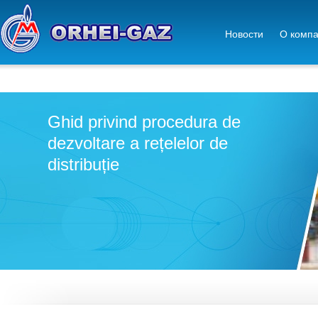
Новости
О комп
Ghid privind procedura de
dezvoltare a rețelelor de
distribuție