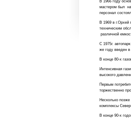
В 1966 году осно
мастером был на
персонал состоял
В 1969 в г.Орхей
техническим обс
различной емкос
С 1975г. автопар
же году введен в
В конце 80-х га
Интенсивная гази
высокого давлен
Первым потребите
торжественно про
Несколько позже
комплексы Север
В конце 90-х год