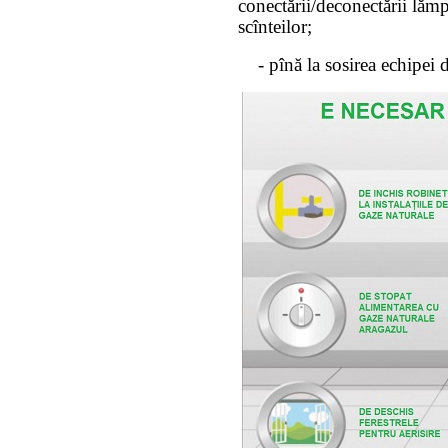
conectării/deconectării lămpi
scînteilor;
- pînă la sosirea echipei 