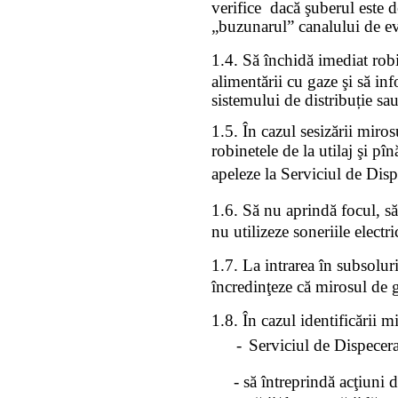
verifice
dacă şuberul este d
„buzunarul” canalului de ev
1.4. Să închidă imediat robin
alimentării cu gaze şi să in
sistemului de distribuție sau
1.5. În cazul sesizării miros
robinetele de la utilaj şi pîn
apeleze la Serviciul de Disp
1.6. Să nu aprindă focul, s
nu utilizeze soneriile electri
1.7. La intrarea în subsolur
încredinţeze că mirosul de g
1.8. În cazul identificării m
-
Serviciul de Dispecera
- să întreprindă acţiuni d