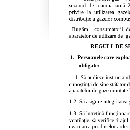
sezonul de toamnă-iarnă 2
privire la utilizarea gaz
distribuție a gazelor combus
Rugăm consumatorii de ga
aparatelor de utilizare de g
REGULI DE S
1.
Persoanele care exploa
obligate:
1.1. Să audieze instructajul
cunoştinţă de sine stătător 
aparatelor de gaze montate 
1.2. Să asigure integritatea ş
1.3.
Să întreţină funcţionar
ventilaţie, să verifice tiraju
evacuarea produselor arderi