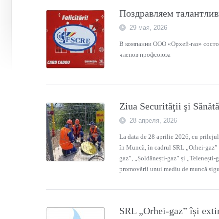
Поздравляем талантлив
29 мая, 2026
В компании ООО «Орхей-газ» состо
членов профсоюза
Ziua Securităţii şi Sănăt
28 апреля, 2026
La data de 28 aprilie 2026, cu prilejul 
în Muncă, în cadrul SRL „Orhei-gaz” ș
gaz”, „Șoldănești-gaz” și „Telenești-g
promovării unui mediu de muncă sigu
SRL „Orhei-gaz” își exti