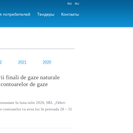
RO
RU
 потребителей
Тендеры
Контакты
2
2021
2020
i finali de gaze naturale
r contoarelor de gaze
 consumate în luna iulie 2026, SRL „Orhei-
or contoarelor va avea loc în perioada 28 – 31