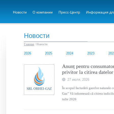
Новости
О компании
Пресс-Центр
Информация для
Новости
Главная
/
Новости
2026
2025
2024
2023
202
Anunț pentru consumatori
privitor la citirea datelo
27 июля, 2026
În scopul facturării gazelor naturale
Gaz” Vă informează că citirea indicil
iulie 2026