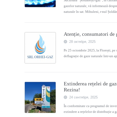
Sucursala “Șoldănești-gaz”, în calitate
gazelor naturale, vă informează despre 
naturale în sat. Mihuleni, r-nul Șoldă
Atenție, consumatori de 
28 октября, 2025
Pe 25 octombrie 2025, la Florești, pe 
deflagrație de gaze naturale într-un ap
Extinderea rețelei de gaz
Rezina!
24 сентября, 2025
În conformitate cu programul de inves
extindere a rețelelor de distribuție a g