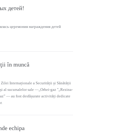
ых детей!
ялась церемония награждения детей
ăţii în muncă
Zilei Internaționale a Securității și Sănătății
i al sucursalelor sale —,,Orhei-gaz "„Rezina-
az” — au fost desfășurate activități dedicate
r.
nde echipa