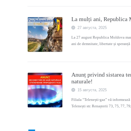
La mulți ani, Republica
27 августа, 2025
La 27 august Republica Moldova marc
ani de demnitate, libertate și speranță
Anunț privind sistarea t
naturalе!
15 августа, 2025
Filiala “Telenești-gaz” vă informează că
Telenești str. Renașterii 73, 75, 77, 79