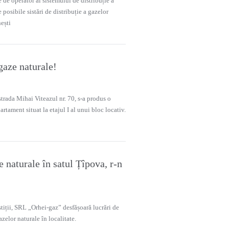
 de operator al sistemului de distribuție a
posibile sistări de distribuție a gazelor
nești
gaze naturale!
strada Mihai Viteazul nr. 70, s-a produs o
artament situat la etajul I al unui bloc locativ.
e naturale în satul Țîpova, r-n
tiții, SRL „Orhei-gaz” desfășoară lucrări de
azelor naturale în localitate.