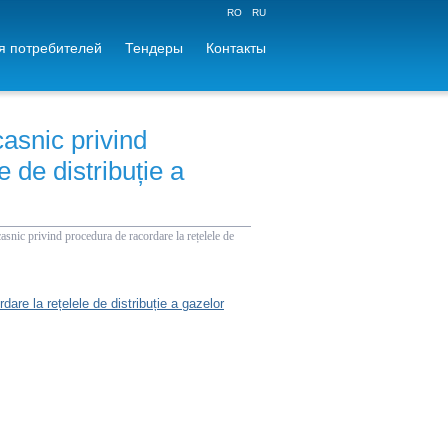
RO
RU
 потребителей
Тендеры
Контакты
asnic privind
 de distribuție a
asnic privind procedura de racordare la rețelele de
are la rețelele de distribuție a gazelor