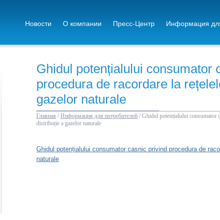
Новости
О компании
Пресс-Центр
Информация для
Ghidul potențialului consumator c
procedura de racordare la rețelele
gazelor naturale
Главная
/
Информация для потребителей
/
Ghidul potențialului consumator c
distribuție a gazelor naturale
Ghidul potențialului consumator casnic privind procedura de racord
naturale