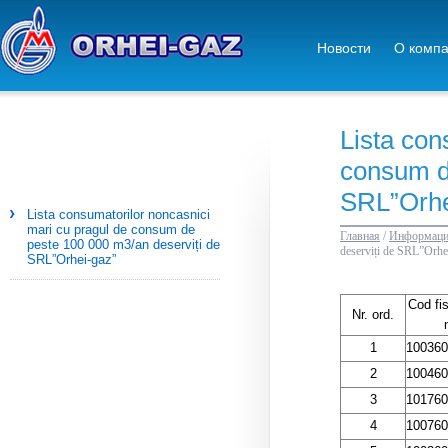
Новости
О комп
Lista con
consum d
SRL”Orhe
Lista consumatorilor noncasnici
mari cu pragul de consum de
Главная
/
Информация
peste 100 000 m3/an deserviți de
deserviți de SRL”Orhe
SRL”Orhei-gaz”
Cod fi
Nr. ord.
1
100360
2
100460
3
101760
4
100760