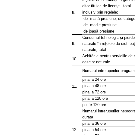
altor titulari de licenţe - total
inclusiv prin reţelele:
8.
de
înaltă presiune, de categor
de
medie presiune
de joasă presiune
Consumul tehnologic şi pierder
9.
naturale în reţelele de distribu
naturale, total
Achitările pentru serviciile de d
10.
gazelor naturale
Numarul intreruperilor program
pina la 24 ore
pina la 48 ore
11.
pina la 72 ore
pina la 120 ore
peste 120 ore
Numarul intreruperilor neprog
durata
pina la 36 ore
12.
pina la 54 ore