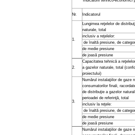
Indicatorii tehnico-economici 
Nr.
Indicatorul
Lungimea reţelelor de distribuţ
naturale, total
inclusiv a reţelelor:
1.
de înaltă presiune, de categori
de medie presiune
de joasă presiune
Capacitatea tehnică a reţelelor
2.
a gazelor naturale, total (conf
proiectului)
Numărul instalaţiilor de gaze n
consumatorilor finali, racordate
de distribuţie a gazelor natura
perioadei de referinţă, total
3.
inclusiv la reţele:
de înaltă presiune, de categori
de medie presiune
de joasă presiune
Numărul instalaţiilor de gaze n