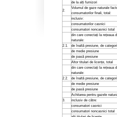
de la alți furnizori
Volumul de gaze naturale fact
2.
consumatorilor finali, total:
inclusiv:
consumatorilor casnici
consumatori noncasnici total
din care conectați la rețeaua 
naturale:
2.1.
de înaltă presiune, de categoria
de medie presiune
de joasă presiune
Altor titulari de licențe, total
din care conectați la rețeaua 
naturale:
2.2.
de înaltă presiune, de categoria
de medie presiune
de joasă presiune
Achitarea pentru gazele natura
3.
inclusiv de către:
consumatori casnici
consumatori noncasnici total
alți titulari de licențe