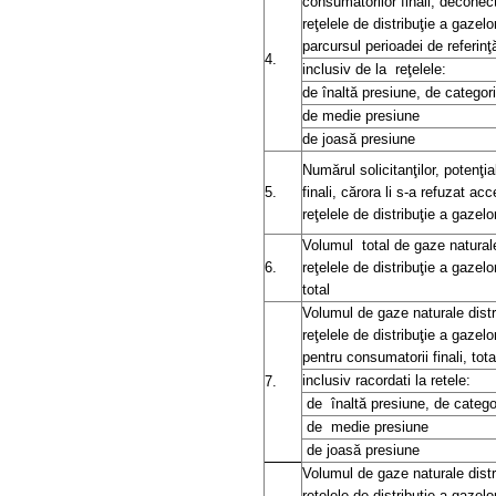
consumatorilor finali, deconec
reţelele de distribuţie a gazelo
parcursul perioadei de referinţă
4.
inclusiv de la
reţelele:
de înaltă presiune, de categoria
de medie presiune
de joasă presiune
Numărul solicitanţilor, potenţi
5.
finali, cărora li s-a refuzat acc
reţelele de distribuţie a gazelo
Volumul
total de gaze naturale
6.
reţelele de distribuţie a gazelo
total
Volumul de gaze naturale distri
reţelele de distribuţie a gazelo
pentru consumatorii finali, tota
inclusiv racordati la retele:
7.
de
înaltă presiune, de categor
de
medie presiune
de joasă presiune
Volumul de gaze naturale distri
reţelele de distribuţie a gazelo