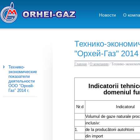
Новости
О комп
Технико-экономи
"Орхей-Газ" 2014 
Главная
/
О компании
/
Технико-экономич
Технико-
экономические
показатели
деятельности
Indicatorii tehni
ООО "Орхей-
Газ" 2014 г.
domeniul fur
Nr.d
Indicatorul
Volumul de gaze naturale procu
inclusiv:
1.
de la producătorii autohtoni
din import