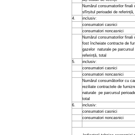
Numărul consumatorilor finali d
sfîrșitul perioadei de referință,
4.
inclusiv:
consumatori casnici
consumatori noncasnici
Numărul consumatorilor finali 
fost încheiate contracte de fur
gazelor
naturale pe parcursul
referință, total
5.
inclusiv:
consumatori casnici
consumatori noncasnici
Numărul consumătorilor cu car
reziliate contractele de furnizr
naturale
pe parcursul perioade
total
6.
inclusiv:
consumatori casnici
consumatori noncasnici