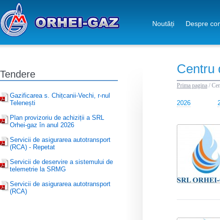
Noutăți
Despre co
Centru 
Tendere
Prima pagina
/
Cen
Gazificarea s. Chițcanii-Vechi, r-nul
Telenești
2026
Plan provizoriu de achiziții a SRL
Orhei-gaz în anul 2026
Servicii de asigurarea autotransport
(RCA) - Repetat
Servicii de deservire a sistemului de
telemetrie la SRMG
Servicii de asigurarea autotransport
(RCA)