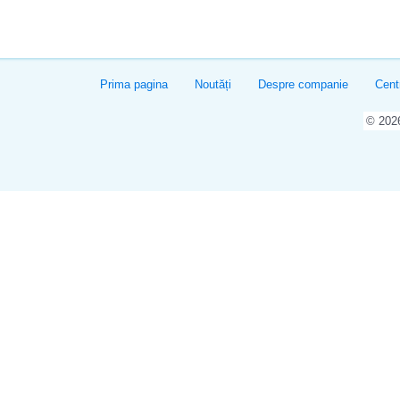
Prima pagina
Noutăți
Despre companie
Cent
© 20