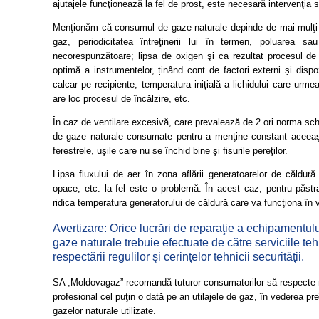
ajutajele funcţionează la fel de prost, este necesară intervenţia sp
Menţionăm că consumul de gaze naturale depinde de mai mulţi f
gaz, periodicitatea întreţinerii lui în termen, poluarea sa
necorespunzătoare; lipsa de oxigen şi ca rezultat procesul de
optimă a instrumentelor, ținând cont de factori externi și dispo
calcar pe recipiente; temperatura inițială a lichidului care urme
are loc procesul de încălzire, etc.
În caz de ventilare excesivă, care prevalează de 2 ori norma schi
de gaze naturale consumate pentru a menţine constant aceeaşi 
ferestrele, uşile care nu se închid bine şi fisurile pereţilor.
Lipsa fluxului de aer în zona aflării generatoarelor de căldură 
opace, etc. la fel este o problemă. În acest caz, pentru păstr
ridica temperatura generatorului de căldură care va funcţiona în 
Avertizare: Orice lucrări de reparaţie a echipamentu
gaze naturale trebuie efectuate de către serviciile te
respectării regulilor şi cerinţelor tehnicii securităţii.
SA „Moldovagaz” recomandă tuturor consumatorilor să respecte re
profesional cel puţin o dată pe an utilajele de gaz, în vederea pre
gazelor naturale utilizate.