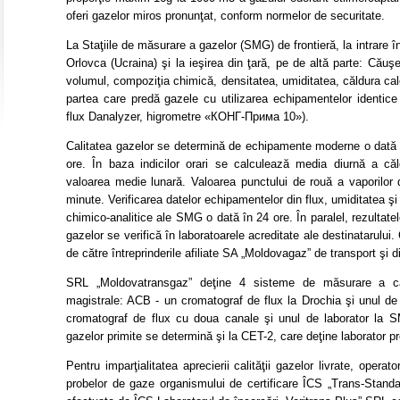
oferi gazelor miros pronunţat, conform normelor de securitate.
La Staţiile de măsurare a gazelor (SMG) de frontieră, la intrare î
Orlovca (Ucraina) şi la ieşirea din ţară, pe de altă parte: Căuş
volumul, compoziţia chimică, densitatea, umiditatea, căldura calo
partea care predă gazele cu utilizarea echipamentelor identice
flux Danalyzer, higrometre «КОНГ-Прима 10»).
Calitatea gazelor se determină de echipamente moderne o dată la
ore. În baza indicilor orari se calculează media diurnă a căld
valoarea medie lunară. Valoarea punctului de rouă a vaporilor
minute. Verificarea datelor echipamentelor din flux, umiditatea 
chimico-analitice ale SMG o dată în 24 ore. În paralel, rezultate
gazelor se verifică în laboratoarele acreditate ale destinatarului. 
de către întreprinderile afiliate SA „Moldovagaz” de transport şi di
SRL „Moldovatransgaz” deţine 4 sisteme de măsurare a cal
magistrale: ACB - un cromatograf de flux la Drochia şi unul de
cromatograf de flux cu doua canale şi unul de laborator la 
gazelor primite se determină şi la CET-2, care deţine laborator pr
Pentru imparţialitatea aprecierii calităţii gazelor livrate, operat
probelor de gaze organismului de certificare ÎCS „Trans-Standa