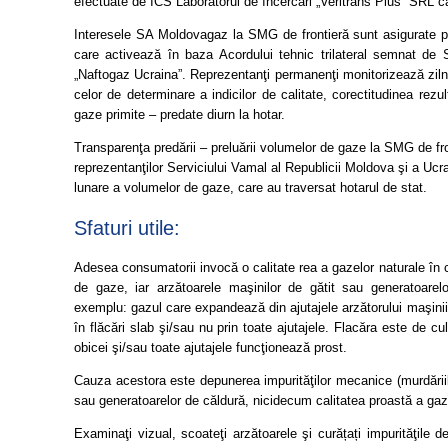
efectuate de ÎCS Laboratorul de încercări „Veritrans Plus” SRL c
Interesele SA Moldovagaz la SMG de frontieră sunt asigurate pr
care activează în baza Acordului tehnic trilateral semnat 
„Naftogaz Ucraina”. Reprezentanţi permanenţi monitorizează ziln
celor de determinare a indicilor de calitate, corectitudinea rez
gaze primite – predate diurn la hotar.
Transparenţa predării – preluării volumelor de gaze la SMG de fr
reprezentanţilor Serviciului Vamal al Republicii Moldova şi a Ucra
lunare a volumelor de gaze, care au traversat hotarul de stat.
Sfaturi utile:
Adesea consumatorii invocă o calitate rea a gazelor naturale în 
de gaze, iar arzătoarele maşinilor de gătit sau generatoare
exemplu: gazul care expandează din ajutajele arzătorului maşinii
în flăcări slab şi/sau nu prin toate ajutajele. Flacăra este de c
obicei şi/sau toate ajutajele funcţionează prost.
Cauza acestora este depunerea impurităţilor mecanice (murdăriilor
sau generatoarelor de căldură, nicidecum calitatea proastă a ga
Examinaţi vizual, scoateţi arzătoarele şi curățați impurităţile d