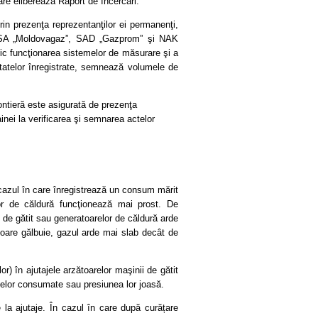
are eliberează Raport de încercări.
in prezenţa reprezentanţilor ei permanenţi,
de SA „Moldovagaz”, SAD „Gazprom” şi NAK
ic funcţionarea sistemelor de măsurare şi a
ultatelor înregistrate, semnează volumele de
ontieră este asigurată de prezenţa
inei la verificarea şi semnarea actelor
cazul în care înregistrează un consum mărit
lor de căldură funcţionează mai prost. De
 de gătit sau generatoarelor de căldură arde
uloare gălbuie, gazul arde mai slab decât de
) în ajutajele arzătoarelor maşinii de gătit
zelor consumate sau presiunea lor joasă.
e la ajutaje. În cazul în care după curățare