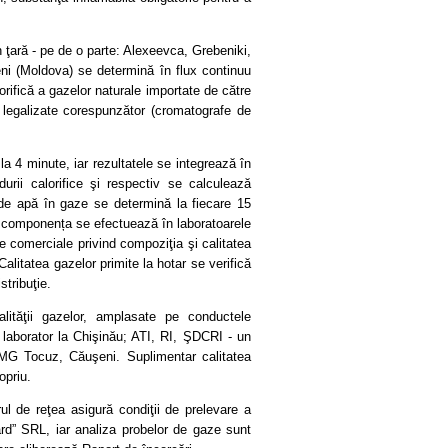
n ţară - pe de o parte: Alexeevca, Grebeniki,
eni (Moldova) se determină în flux continuu
rifică a gazelor naturale importate de către
 legalizate corespunzător (cromatografe de
 4 minute, iar rezultatele se integrează în
urii calorifice şi respectiv se calculează
 de apă în gaze se determină la fiecare 15
şi componența se efectuează în laboratoarele
le comerciale privind compoziţia şi calitatea
Calitatea gazelor primite la hotar se verifică
stribuţie.
ităţii gazelor, amplasate pe conductele
 laborator la Chişinău; ATI, RI, ŞDCRI - un
SMG Tocuz, Căuşeni. Suplimentar calitatea
opriu.
orul de reţea asigură condiţii de prelevare a
rd” SRL, iar analiza probelor de gaze sunt