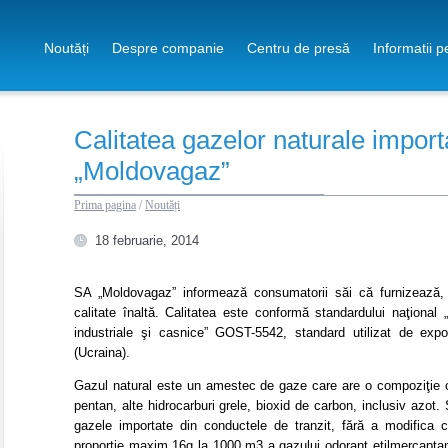
Noutăți
Despre companie
Centru de presă
Informatii 
Calitatea gazelor naturale import
„Moldovagaz”
Prima pagina
/
Noutăți
18 februarie, 2014
SA „Moldovagaz” informează consumatorii săi că furnizează, d
calitate înaltă. Calitatea este conformă standardului naţional 
industriale şi casnice” GOST-5542, standard utilizat de expor
(Ucraina).
Gazul natural este un amestec de gaze care are o compoziţie c
pentan, alte hidrocarburi grele, bioxid de carbon, inclusiv azot
gazele importate din conductele de tranzit, fără a modifica c
proporţie maxim 16g la 1000 m3 a gazului odorant etilmercaptan,