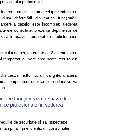
ecialistului profesionist.
actori cum ar fi: starea echipamentului de
u duza deformării din cauza funcţionării
 ardere a gazelor este incomplet; alegerea
zitivele conectate; prezenţa depunerilor de
ază a fi încălzit, temperatura mediului unde
mbului de aer, va crește de 2 ori cantitatea
temperatură. Ventilarea poate rezulta din
din cauza multor lucruri ca grile, draperii,
area temperaturii constante în odaie se va
van.
lui care funcţionează pe baza de
hnice profesionale, în vederea
gulile de securitate şi să inspecteze
întâmpinării şi eficientizării consumului