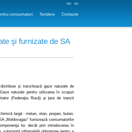
RO
RU
pentru consumatori
Tendere
Contacte
ate şi furnizate de SA
istribuie şi tranzitează gaze naturale de
„Gaze naturale pentru utilizarea în scopuri
tator (Federaţia Rusă) şi ţara de tranzit
himică largă - metan, etan, propan, butan,
. SA „Moldovagaz” furnizează consumatorilor
omponenţa lor, decât prin introducerea în
 substanţă inflamabilă obligatorie pentru a