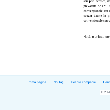
sau prin acestea, d
prevăzută de art. 
convenţionale sau c
cauzat daune în p
convenţionale sau c
Notă: o unitate con
Prima pagina
Noutăți
Despre companie
Cent
© 20