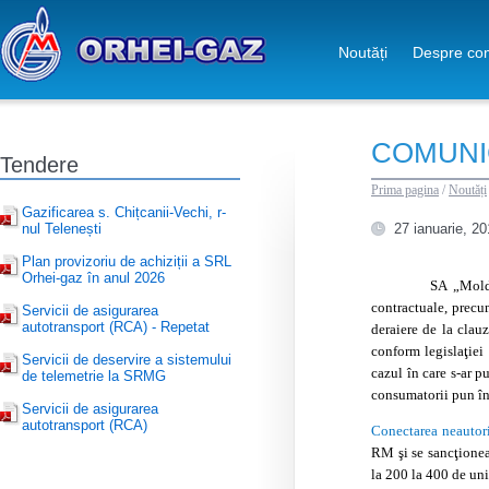
Noutăți
Despre co
COMUNI
Tendere
Prima pagina
/
Noutăți
Gazificarea s. Chițcanii-Vechi, r-
nul Telenești
27 ianuarie, 2
Plan provizoriu de achiziții a SRL
Orhei-gaz în anul 2026
SA „Moldo
contractuale, precum
Servicii de asigurarea
autotransport (RCA) - Repetat
deraiere de la clauz
conform legislaţiei 
Servicii de deservire a sistemului
cazul în care s-ar p
de telemetrie la SRMG
consumatorii pun în 
Servicii de asigurarea
autotransport (RCA)
Conectarea neautori
RM şi se sancţionea
la 200 la 400 de uni