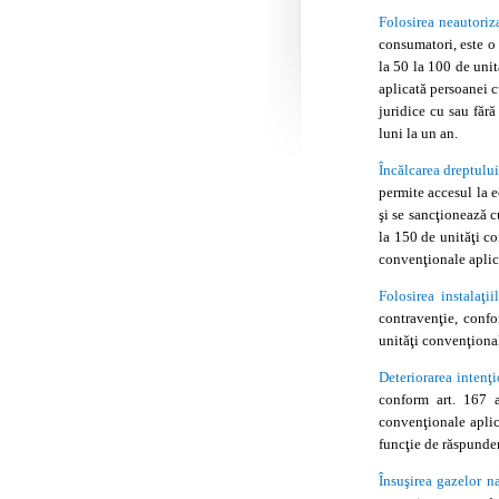
Folosirea neautoriz
consumatori, este o
la 50 la 100 de uni
aplicată persoanei 
juridice cu sau fără
luni la un an.
Încălcarea dreptulu
permite accesul la 
şi se sancţionează 
la 150 de unităţi c
convenţionale aplic
Folosirea instalaţ
contravenţie, conf
unităţi convenţiona
Deteriorarea intenţi
conform art. 167 
convenţionale aplic
funcţie de răspunde
Însuşirea gazelor na