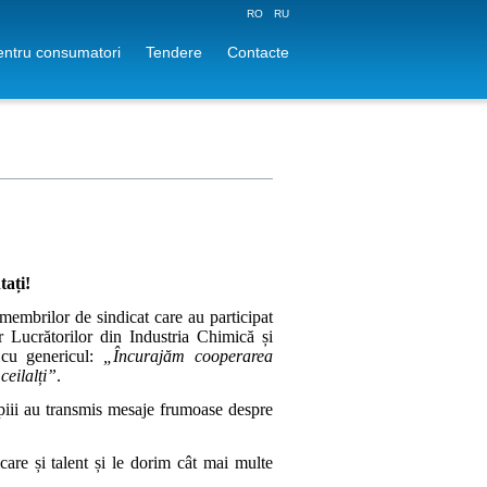
RO
RU
pentru consumatori
Tendere
Contacte
tați!
membrilor de sindicat care au participat
r Lucrătorilor din Industria Chimică și
cu genericul:
„Încurajăm cooperarea
ceilalți”
.
opiii au transmis mesaje frumoase despre
licare și talent și le dorim cât mai multe