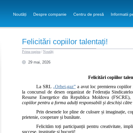
Noutăți
Despre companie
Centru de presă
Informatii 
Felicitări copiilor talentați!
Prima pagina
/
Noutăți
29 mai, 2026
Felicitări copiilor talen
La SRL
„Orhei-gaz”
a avut loc premierea copiilor 
la concursul de desen organizat de Federația Sindicatelo
Resurse Energetice din Republica Moldova (FSCRE), 
copiilor pentru a forma adulți responsabili și deschiși către 
Prin desenele lor pline de culoare și imaginație, c
prietenie, cooperare și bunătate.
Felicităm toți participanții pentru creativitate, imp
succese, inspirație și bucurii!