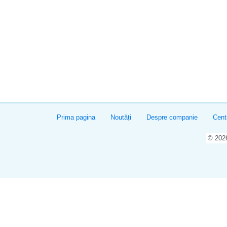
Prima pagina
Noutăți
Despre companie
Cent
© 20