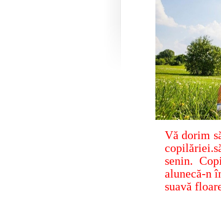
Vă dorim
s
copilăriei.
s
senin. Copi
alunecă-n î
suavă floar