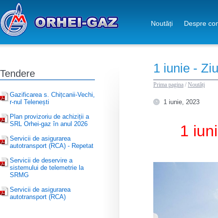
Noutăți
Despre co
1 iunie - Zi
Tendere
Prima pagina
/
Noutăți
Gazificarea s. Chițcanii-Vechi,
r-nul Telenești
1 iunie, 2023
Plan provizoriu de achiziții a
SRL Orhei-gaz în anul 2026
1 iun
Servicii de asigurarea
autotransport (RCA) - Repetat
Servicii de deservire a
sistemului de telemetrie la
SRMG
Servicii de asigurarea
autotransport (RCA)