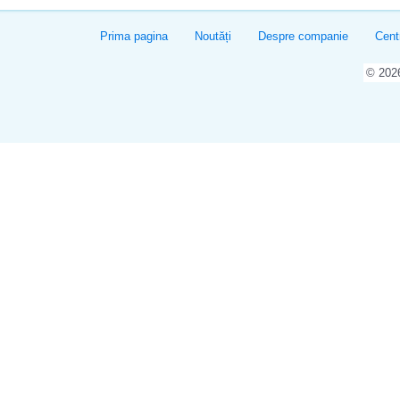
Prima pagina
Noutăți
Despre companie
Cent
© 20