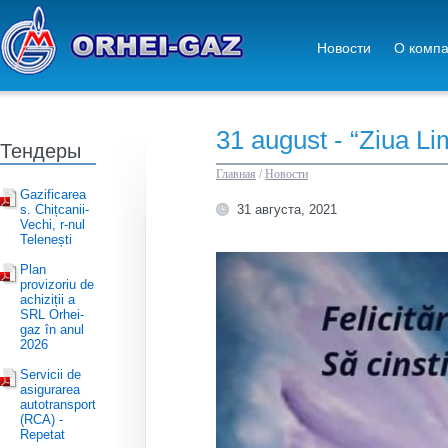
Новости
О комп
31 august - “Ziua Li
Тендеры
Главная
/
Новости
Gazificarea
s. Chițcanii-
31 августа, 2021
Vechi, r-nul
Telenești
Plan
provizoriu de
achiziții a
SRL Orhei-
gaz în anul
2026
Servicii de
asigurarea
autotransport
(RCA) -
Repetat