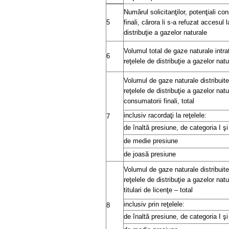
Numărul solicitanţilor, potenţiali co
5
finali, cărora li s-a refuzat accesul l
distribuţie a gazelor naturale
Volumul total de gaze naturale intra
6
reţelele de distribuţie a gazelor natu
Volumul de gaze naturale distribuite
reţelele de distribuţie a gazelor nat
consumatorii finali, total
inclusiv racordaţi la reţelele:
7
de înaltă presiune, de categoria I şi 
de medie presiune
de joasă presiune
Volumul de gaze naturale distribuite
reţelele de distribuţie a gazelor natu
titulari de licenţe – total
inclusiv prin reţelele:
8
de înaltă presiune, de categoria I şi 