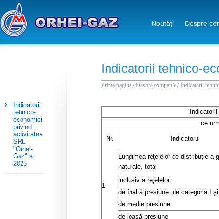
Noutăți
Despre co
Indicatorii tehnico-e
Prima pagina
/
Despre companie
/
Indicatorii tehn
Indicatorii
Indicatorii
tehnico-
economici
ce urm
privind
activitatea
Nr.
Indicatorul
SRL
"Orhei-
Gaz" a.
Lungimea reţelelor de distribuţie a 
2025
naturale, total
inclusiv a reţelelor:
1
de înaltă presiune, de categoria I şi 
de medie presiune
de joasă presiune